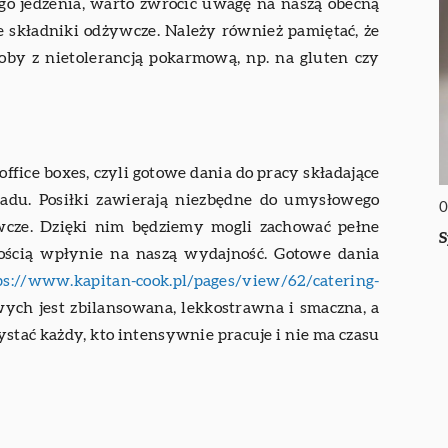
go jedzenia, warto zwrócić uwagę na naszą obecną
e składniki odżywcze. Należy również pamiętać, że
oby z nietolerancją pokarmową, np. na gluten czy
fice boxes, czyli gotowe dania do pracy składające
biadu. Posiłki zawierają niezbędne do umysłowego
0
wcze. Dzięki nim będziemy mogli zachować pełne
S
nością wpłynie na naszą wydajność. Gotowe dania
ps://www.kapitan-cook.pl/pages/view/62/catering-
ych jest zbilansowana, lekkostrawna i smaczna, a
stać każdy, kto intensywnie pracuje i nie ma czasu