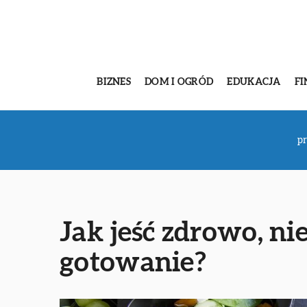
BIZNES
DOM I OGRÓD
EDUKACJA
FI
pr
Jak jeść zdrowo, ni
gotowanie?