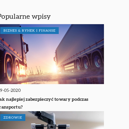
Popularne wpisy
BIZNES & RYNEK I FINANSE
9-05-2020
ak najlepiej zabezpieczyć towary podczas
ransportu?
ZDROWIE