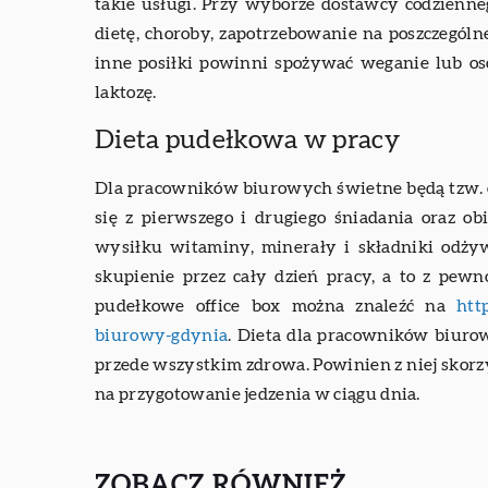
takie usługi. Przy wyborze dostawcy codzienne
dietę, choroby, zapotrzebowanie na poszczególn
inne posiłki powinni spożywać weganie lub os
laktozę.
Dieta pudełkowa w pracy
Dla pracowników biurowych świetne będą tzw. of
się z pierwszego i drugiego śniadania oraz o
wysiłku witaminy, minerały i składniki odży
skupienie przez cały dzień pracy, a to z pew
pudełkowe office box można znaleźć na
htt
biurowy-gdynia
. Dieta dla pracowników biurow
przede wszystkim zdrowa. Powinien z niej skorzy
na przygotowanie jedzenia w ciągu dnia.
ZOBACZ RÓWNIEŻ