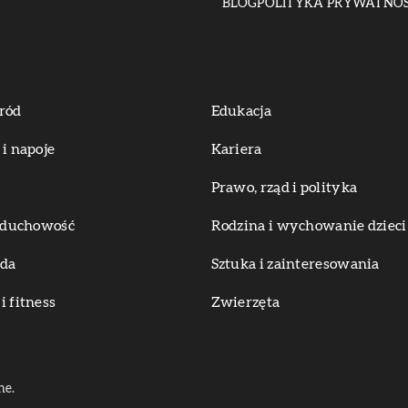
BLOG
POLITYKA PRYWATNOŚ
ród
Edukacja
 i napoje
Kariera
Prawo, rząd i polityka
i duchowość
Rodzina i wychowanie dzieci
oda
Sztuka i zainteresowania
i fitness
Zwierzęta
ne.