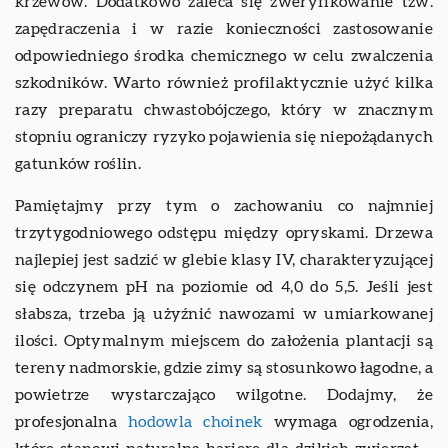
krzewów. Dodatkowo zaleca się zweryfikowanie tzw.
zapędraczenia i w razie konieczności zastosowanie
odpowiedniego środka chemicznego w celu zwalczenia
szkodników. Warto również profilaktycznie użyć kilka
razy preparatu chwastobójczego, który w znacznym
stopniu ograniczy ryzyko pojawienia się niepożądanych
gatunków roślin.
Pamiętajmy przy tym o zachowaniu co najmniej
trzytygodniowego odstępu między opryskami. Drzewa
najlepiej jest sadzić w glebie klasy IV, charakteryzującej
się odczynem pH na poziomie od 4,0 do 5,5. Jeśli jest
słabsza, trzeba ją użyźnić nawozami w umiarkowanej
ilości. Optymalnym miejscem do założenia plantacji są
tereny nadmorskie, gdzie zimy są stosunkowo łagodne, a
powietrze wystarczająco wilgotne. Dodajmy, że
profesjonalna
hodowla choinek
wymaga ogrodzenia,