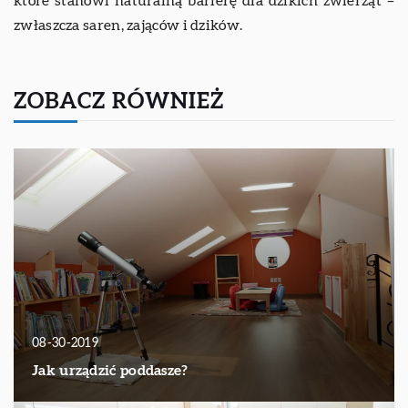
które stanowi naturalną barierę dla dzikich zwierząt –
zwłaszcza saren, zająców i dzików.
ZOBACZ RÓWNIEŻ
08-30-2019
Jak urządzić poddasze?