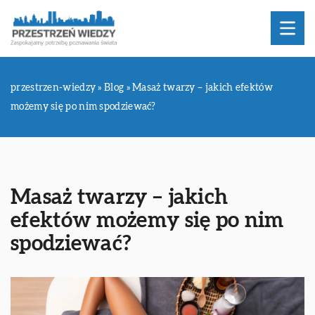
przestrzen-wiedzy
»
Blog
»
Masaż twarzy – jakich efektów
możemy się po nim spodziewać?
Masaż twarzy – jakich
efektów możemy się po nim
spodziewać?