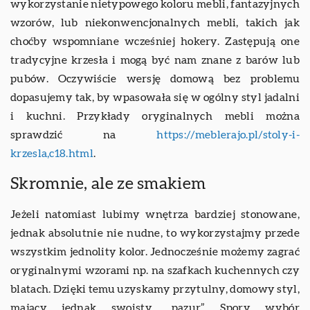
wykorzystanie nietypowego koloru mebli, fantazyjnych
wzorów, lub niekonwencjonalnych mebli, takich jak
choćby wspomniane wcześniej hokery. Zastępują one
tradycyjne krzesła i mogą być nam znane z barów lub
pubów. Oczywiście wersję domową bez problemu
dopasujemy tak, by wpasowała się w ogólny styl jadalni
i kuchni. Przykłady oryginalnych mebli można
sprawdzić na
https://meblerajo.pl/stoly-i-
krzesla,c18.html
.
Skromnie, ale ze smakiem
Jeżeli natomiast lubimy wnętrza bardziej stonowane,
jednak absolutnie nie nudne, to wykorzystajmy przede
wszystkim jednolity kolor. Jednocześnie możemy zagrać
oryginalnymi wzorami np. na szafkach kuchennych czy
blatach. Dzięki temu uzyskamy przytulny, domowy styl,
mający jednak swoisty „pazur”. Spory wybór