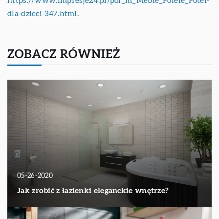
https://www.impresje24.pl/pol_m_Meble_Fotele_Fotel-
dla-dzieci-347.html
.
ZOBACZ RÓWNIEŻ
05-26-2020
Jak zrobić z łazienki eleganckie wnętrze?