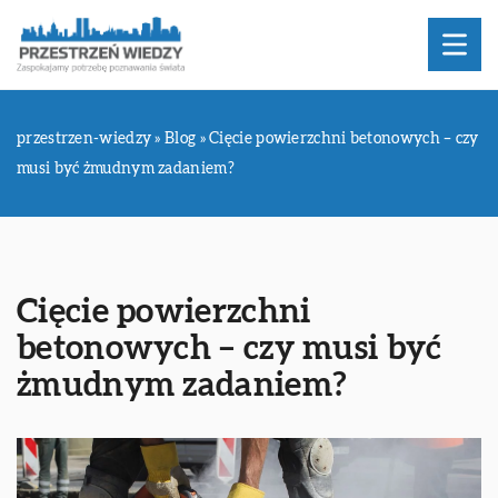
przestrzen-wiedzy
»
Blog
»
Cięcie powierzchni betonowych – czy
musi być żmudnym zadaniem?
Cięcie powierzchni
betonowych – czy musi być
żmudnym zadaniem?