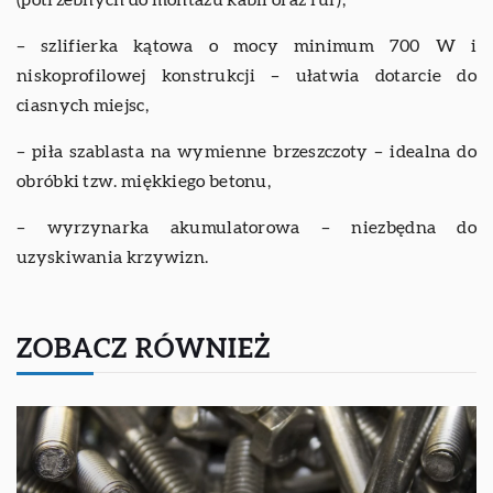
(potrzebnych do montażu kabli oraz rur),
– szlifierka kątowa o mocy minimum 700 W i
niskoprofilowej konstrukcji – ułatwia dotarcie do
ciasnych miejsc,
– piła szablasta na wymienne brzeszczoty – idealna do
obróbki tzw. miękkiego betonu,
– wyrzynarka akumulatorowa – niezbędna do
uzyskiwania krzywizn.
ZOBACZ RÓWNIEŻ